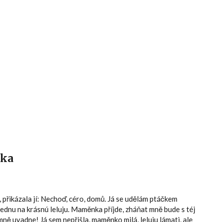
Hlavní menu
tka
, přikázala jí: Nechoď, céro, domů. Já se udělám ptáčkem
sednu na krásnú leluju. Maměnka příjde, zháňat mně bude s téj
ně uvadne! Já sem nepřišla, maměnko milá, leluju lámati, ale