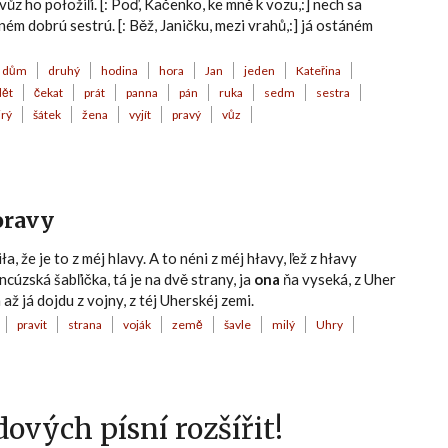
a vůz ho połožiľi. [: Poď, Kačenko, ke mně k vozu,:] nech sa
aném dobrú sestrú. [: Běž, Janičku, mezi vrahů,:] já ostáném
dům
druhý
hodina
hora
Jan
jeden
Kateřina
dět
čekat
prát
panna
pán
ruka
sedm
sestra
irý
šátek
žena
vyjít
pravý
vůz
oravy
 že je to z méj hlavy. A to néni z méj hłavy, ľež z hłavy
ncúzská šabľička, tá je na dvě strany, ja
ona
ňa vyseká, z Uher
 až já dojdu z vojny, z téj Uherskéj zemi.
pravit
strana
voják
země
šavle
milý
Uhry
ových písní rozšířit!