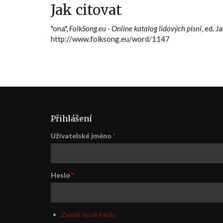
Jak citovat
"ona",
FolkSong.eu - Online katalog lidových písní
, ed. 
http://www.folksong.eu/word/1147
Přihlášení
Uživatelské jméno
*
Heslo
*
Zaslat nové heslo