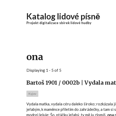
Přejít k hlavnímu obsahu
Katalog lidové písně
Projekt digitalizace sbírek lidové hudby
ona
Displaying 1 - 5 of 5
Bartoš 1901 / 0002b | Vydala ma
Kyjov
Vydala matka, vydala céru daleko široko; rozkázala jí
jeřabým, k maměnce přiletím do zahrádečky, a tam si 
modrej leluje: Šo, ptáčku jeřabý, ty mě ju zlomíš,
ona
m