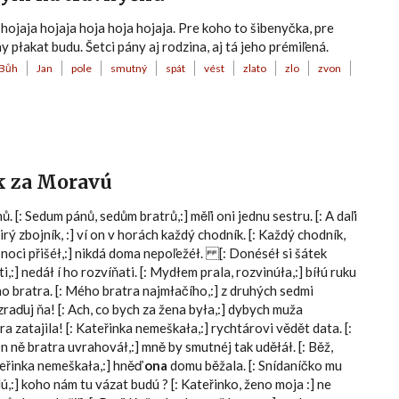
ojaja hojaja hoja hoja hojaja. Pre koho to šibenyčka, pre
 płakat budu. Šetci pány aj rodzina, aj tá jeho prémiľená.
Bůh
Jan
pole
smutný
spát
vést
zlato
zlo
zvon
ek za Moravú
 [: Sedum pánů, sedům bratrů,:] měľi oni jednu sestru. [: A daľi
 čirý zbojník, :] ví on v horách každý chodník. [: Každý chodník,
v noci přišéł,:] nikdá doma nepoľežéł. [: Donéséł si šátek
i,:] nedáł í ho rozvíňati. [: Mydłem prala, rozvinúła,:] bíłú ruku
ého bratra. [: Mého bratra najmłačího,:] z druhých sedmi
zraďuj ňa! [: Ach, co bych za žena była,:] dybych muža
ra zatajila! [: Kateřinka nemeškała,:] rychtárovi vědět data. [:
On ně bratra uvrahováł,:] mně by smutnéj tak uděłáł. [: Běž,
teřinka nemeškała,:] hněď
ona
domu běžala. [: Snídaníčko mu
idú,:] koho nám tu vázat budú ? [: Kateřinko, ženo moja :] ne