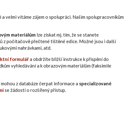
ně a velmi vítáme zájem o spolupráci. Našim spolupracovníkům
ovým materiálům
lze získat mj. tím, že se stanete
ů z počítačově přečtené tištěné edice. Možné jsou i další
zvukovými nahrávkami, atd.
ktní formulář
a obdržíte bližší instrukce k přispění do
edkům vyhledávání a k obrazovým materiálům (faksimile
eří mohou z databáze čerpat informace a
specializované
mi
se žádostí o rozšířený přístup.