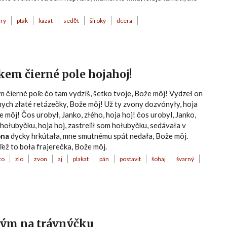
rý
pták
kázat
sedět
široký
dcera
rkem čierné pole hojahoj!
 čierné poľe čo tam vydzíš, šetko tvoje, Bože môj! Vydzeł on
 nych złaté retázečky, Bože môj! Už ty zvony dozvónyły, hoja
 môj! Čos urobył, Janko, złého, hoja hoj! čos urobyl, Janko,
hołubyčku, hoja hoj, zastreľił som hołubyčku, sedávała v
ona
dycky hrkútała, mne smutnému spát nedała, Bože môj.
ľež to boła frajerečka, Bože môj.
to
zlo
zvon
aj
plakat
pán
postavit
šohaj
švarný
ovým na trávnýčku