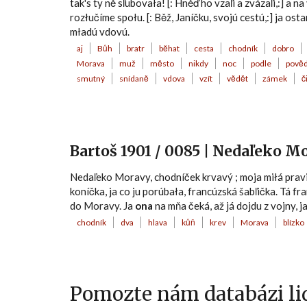
tak's ty ně sľubovała! [: Hněď ho vzaľi a zvázaľi,:] a n
rozłučíme społu. [: Běž, Janíčku, svojú cestú,:] ja ost
mładú vdovú.
aj
Bůh
bratr
běhat
cesta
chodník
dobro
Morava
muž
město
nikdy
noc
podle
pově
smutný
snídaně
vdova
vzít
vědět
zámek
č
Bartoš 1901 / 0085 | Nedaľeko M
Nedaľeko Moravy, chodníček krvavý ; moja miłá praviła,
koníčka, ja co ju porúbała, francúzská šabľička. Tá fra
do Moravy. Ja
ona
na mňa čeká, až já dojdu z vojny, ja
chodník
dva
hlava
kůň
krev
Morava
blízko
Pomozte nám databázi lid