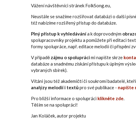
Vážení návštěvníci stránek FolkSong.eu,
Neustále se snažíme rozšiřovat databázi o další pís
též nabízíme rozšířený přístup do databáze.
Plný přístup k vyhledávání
a k doprovodným
obraz
spolupracovníky projektu a pomůžete při editaci text
formy spolupráce, např. editace melodií či přispění 
V případě
zájmu o spolupráci
mi napište skrze
konta
databáze a snadnému získání přístupu k úplným výsl
vybraných sbírek).
Vítáni jsou též akademičtí či soukromí badatelé, kt
analýzy melodií i textů
pro své publikace -
napište 
Pro bližší informace o spolupráci
klikněte zde
.
Těším se na spolupráci!
Jan Koláček, autor projektu