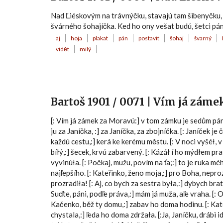
Nad Ľiéskovým na trávnýčku, stavajú tam šibenyčku, h
švárného šohajíčka. Ked ho ony vešat budú, šetci pány
aj
hoja
plakat
pán
postavit
šohaj
švarný
vidět
milý
Bartoš 1901 / 0071 | Vím já zám
[: Vím já zámek za Moravú:] v tom zámku je sedům pánů.
ju za Janíčka, :] za Janíčka, za zbojníčka. [: Janíček je
každú cestu,:] kerá ke kerému městu. [: V noci vyšéł, 
bíłý,:] šecek, krvú zabarvený. [: Kázáł í ho mýdłem prat
vyvinúła. [: Počkaj, mužu, povím na ťa;:] to je ruka m
najľepšího. [: Kateřinko, ženo moja,:] pro Boha, nepro
prozradiła! [: Aj, co bych za sestra była,:] dybych brat
Suďte, páni, podľe práva,:] mám já muža, aľe vraha. [: 
Kačenko, běž ty domu,:] zabav ho doma hodinu. [: Ka
chystala,:] ľeda ho doma zdržała. [:Ja, Janíčku, drábi 