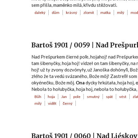
sem přišla, maměnko milá, křivdu stěžovati.
daleký
dům
krásný
zlomit
matka
milý
mod
Bartoš 1901 / 0059 | Nad Prešpu
Nad Prešpurkem čierné poľe, hojahoj! nad Prešpurkem
tam šibenyčky, hoja hoj! vidzeł on tam šibenyčky, na
hoj! už ty zvony dozvónyły, už Janoška dohónyľi, Bože
złého že ta vedú svázaného, Bože môj! Zastreľił som 
okyénečku, Bože môj.
Ona
dycky hrkútała, hoja hoj,
Neboła to hołubyčka, hoja hoj, neboła to hołubyčka, 
Bůh
hoja
Jan
pole
smutný
spát
vést
zla
milý
vidět
černý
Bartoš 1901 / 0060 | Nad Liésk