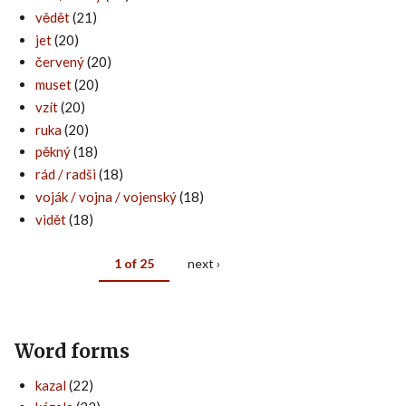
vědět
(21)
jet
(20)
červený
(20)
muset
(20)
vzít
(20)
ruka
(20)
pěkný
(18)
rád / radši
(18)
voják / vojna / vojenský
(18)
vidět
(18)
1 of 25
next ›
Word forms
kazal
(22)