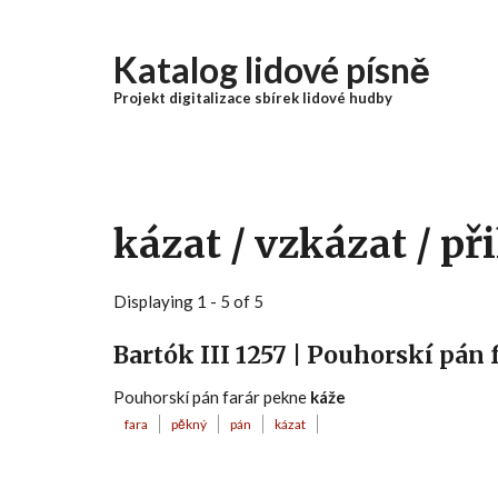
Přejít k hlavnímu obsahu
Katalog lidové písně
Projekt digitalizace sbírek lidové hudby
kázat / vzkázat / př
Displaying 1 - 5 of 5
Bartók III 1257 | Pouhorskí pán
Pouhorskí pán farár pekne
káže
fara
pěkný
pán
kázat