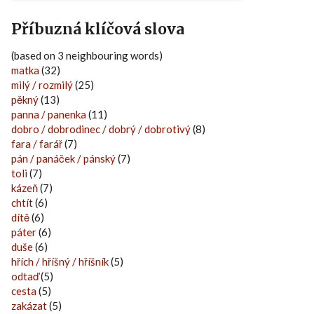
Příbuzná klíčová slova
(based on 3 neighbouring words)
matka
(32)
milý / rozmilý
(25)
pěkný
(13)
panna / panenka
(11)
dobro / dobrodinec / dobrý / dobrotivý
(8)
fara / farář
(7)
pán / panáček / pánský
(7)
toli
(7)
kázeň
(7)
chtít
(6)
dítě
(6)
páter
(6)
duše
(6)
hřích / hříšný / hříšník
(5)
odtaď
(5)
cesta
(5)
zakázat
(5)