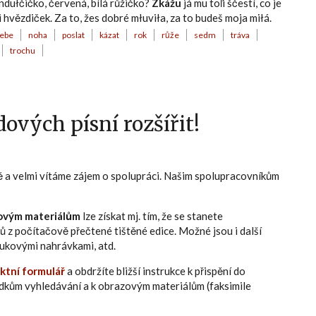
Andułčičko, červená, bílá růžičko?
Zkážu
já mu toľi ščestí, co je
bi hvězdiček. Za to, žes dobré młuviła, za to budeš moja miłá.
ebe
noha
poslat
kázat
rok
růže
sedm
tráva
trochu
ových písní rozšířit!
ně a velmi vítáme zájem o spolupráci. Našim spolupracovníkům
ovým materiálům
lze získat mj. tím, že se stanete
ů z počítačově přečtené tištěné edice. Možné jsou i další
zvukovými nahrávkami, atd.
ktní formulář
a obdržíte bližší instrukce k přispění do
edkům vyhledávání a k obrazovým materiálům (faksimile