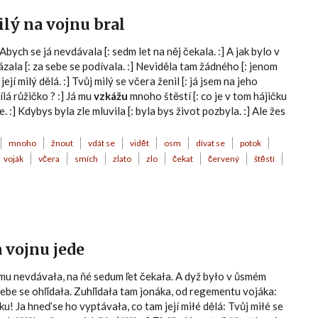
ilý na vojnu bral
] Abych se já nevdávala [: sedm let na něj čekala. :] A jak bylo v
ázala [: za sebe se podívala. :] Neviděla tam žádného [: jenom
jí milý dělá. :] Tvůj milý se včera ženil [: já jsem na jeho
ílá růžičko ? :] Já mu
vzkážu
mnoho štěstí [: co je v tom hájičku
se. :] Kdybys byla zle mluvila [: byla bys život pozbyla. :] Ale žes
mnoho
žnout
vdát se
vidět
osm
dívat se
potok
voják
včera
smích
zlato
zlo
čekat
červený
štěstí
a vojnu jede
 mu nevdávała, na ňé sedum ľet čekała. A dyž było v ůsmém
 sebe se ohľídała. Zuhľídała tam jonáka, od regementu vojáka:
u! Ja hneď se ho vyptávała, co tam její miłé dělá: Tvůj miłé se