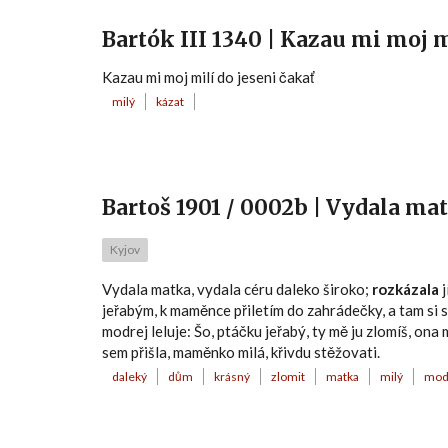
Bartók III 1340 | Kazau mi moj m
Kazau mi moj milí do jeseni čakať
milý
kázat
Bartoš 1901 / 0002b | Vydala ma
Kyjov
Vydala matka, vydala céru daleko široko;
rozkázala
j
jeřabým, k maměnce přiletím do zahrádečky, a tam si 
modrej leluje: Šo, ptáčku jeřabý, ty mě ju zlomíš, ona
sem přišla, maměnko milá, křivdu stěžovati.
daleký
dům
krásný
zlomit
matka
milý
mod