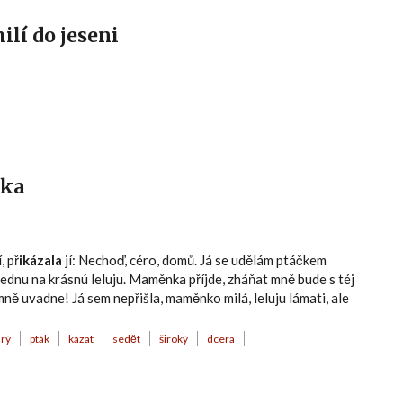
ilí do jeseni
tka
í, př
ikázala
jí: Nechoď, céro, domů. Já se udělám ptáčkem
sednu na krásnú leluju. Maměnka příjde, zháňat mně bude s téj
 mně uvadne! Já sem nepřišla, maměnko milá, leluju lámati, ale
rý
pták
kázat
sedět
široký
dcera