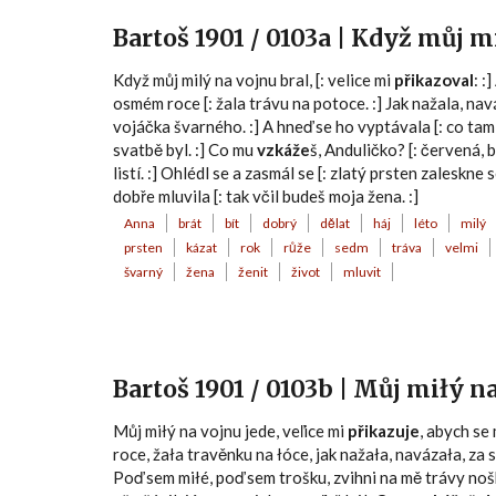
Bartoš 1901 / 0103a | Když můj m
Když můj milý na vojnu bral, [: velice mi
přikazoval
: :
osmém roce [: žala trávu na potoce. :] Jak nažala, nav
vojáčka švarného. :] A hneď se ho vyptávala [: co tam je
svatbě byl. :] Co mu
vzkáže
š, Anduličko? [: červená, b
listí. :] Ohlédl se a zasmál se [: zlatý prsten zaleskne 
dobře mluvila [: tak včil budeš moja žena. :]
Anna
brát
bít
dobrý
dělat
háj
léto
milý
prsten
kázat
rok
růže
sedm
tráva
velmi
švarný
žena
ženit
život
mluvit
Bartoš 1901 / 0103b | Můj miłý n
Můj miłý na vojnu jede, veľice mi
přikazuje
, abych se
roce, žała travěnku na łóce, jak nažała, navázała, za
Poď sem miłé, poď sem trošku, zvihni na mě trávy nošk