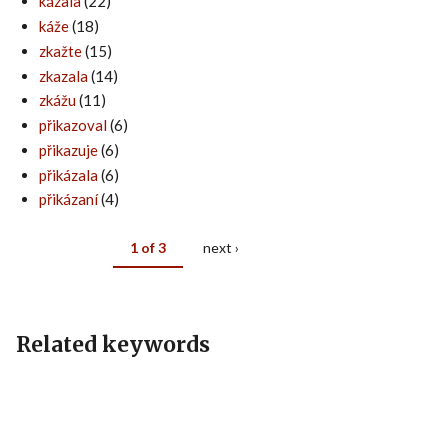
kázala
(22)
káže
(18)
zkažte
(15)
zkazala
(14)
zkážu
(11)
přikazoval
(6)
přikazuje
(6)
přikázala
(6)
přikázaní
(4)
1 of 3
next ›
Related keywords