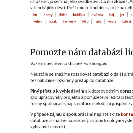
už ožénił, já sem na jeho svaďbě býł. Co mu
zkáže
š, 
v tem hájíčku ľéstí. Pošľu mu toľi hubiček, co je na ne
bít
dobrý
dělat
hubička
hvězda
háj
jet
n
velmi
voják
červený
léto
milý
Anna
štěstí
Pomozte nám databázi lid
Vážení návštěvníci stránek FolkSong.eu,
Neustále se snažíme rozšiřovat databázi o další pís
též nabízíme rozšířený přístup do databáze.
Plný přístup k vyhledávání
a k doprovodným
obraz
spolupracovníky projektu a pomůžete při editaci text
formy spolupráce, např. editace melodií či přispění 
V případě
zájmu o spolupráci
mi napište skrze
konta
databáze a snadnému získání přístupu k úplným výsl
vybraných sbírek).