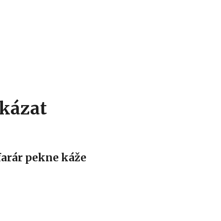
Hlavní menu
ikázat
 farár pekne káže