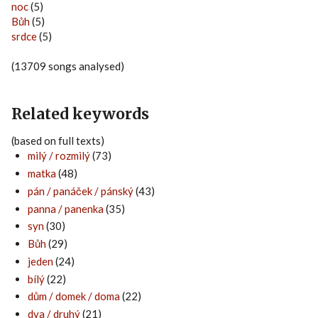
noc
(5)
Bůh
(5)
srdce
(5)
(13709 songs analysed)
Related keywords
(based on full texts)
milý / rozmilý
(73)
matka
(48)
pán / panáček / pánský
(43)
panna / panenka
(35)
syn
(30)
Bůh
(29)
jeden
(24)
bílý
(22)
dům / domek / doma
(22)
dva / druhý
(21)