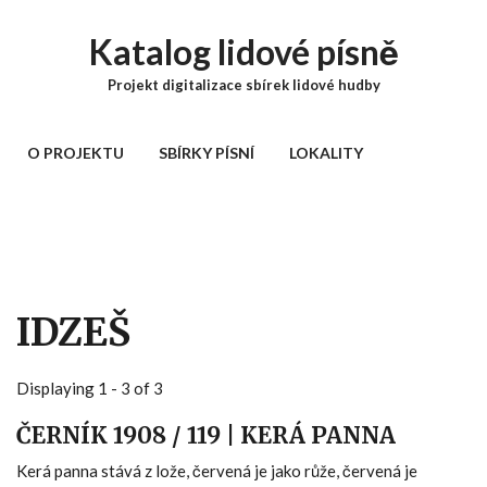
Přejít k hlavnímu obsahu
Katalog lidové písně
Projekt digitalizace sbírek lidové hudby
HLAVNÍ MENU
O PROJEKTU
SBÍRKY PÍSNÍ
LOKALITY
IDZEŠ
Displaying 1 - 3 of 3
ČERNÍK 1908 / 119 | KERÁ PANNA
Kerá panna stává z lože, červená je jako růže, červená je