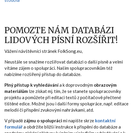
stodola
POMOZTE NÁM DATABÁZI
LIDOVÝCH PÍSNÍ ROZŠÍŘIT!
Vážení návštěvníci stránek FolkSong.eu,
Neustále se snažíme rozšiřovat databázi o další písně a velmi
vítáme zájem o spolupráci. Našim spolupracovníkům též
nabízíme rozšířený přístup do databáze.
Plný přístup k vyhledávání
a k doprovodným
obrazovým
materiálům
lze získat mj. tím, že se stanete spolupracovníky
projektu a pomůžete při editaci textů z počítačově přečtené
tištěné edice. Možné jsou i další formy spolupráce, např. editace
melodií či přispění zvukovými nahrávkami, atd.
V případě
zájmu o spolupráci
mi napište skrze
kontaktní
formulář
a obdržíte bližší instrukce k přispění do databáze a