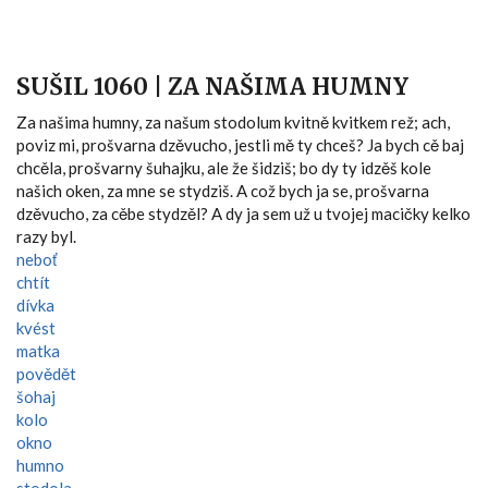
SUŠIL 1060 | ZA NAŠIMA HUMNY
Za našima humny, za našum stodolum kvitně kvitkem rež; ach,
poviz mi, prošvarna dzěvucho, jestli mě ty chceš? Ja bych cě baj
chcěla, prošvarny šuhajku, ale že šidziš; bo dy ty idzěš kole
našich oken, za mne se stydziš. A což bych ja se, prošvarna
dzěvucho, za cěbe stydzěl? A dy ja sem už u tvojej macičky kelko
razy byl.
neboť
chtít
dívka
kvést
matka
povědět
šohaj
kolo
okno
humno