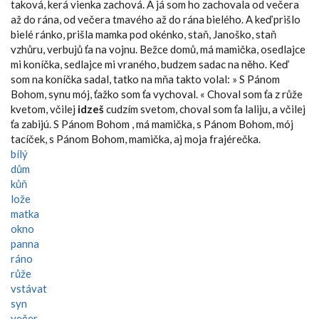
taková, kerá vienka zachová. A já som ho zachovala od večera
až do rána, od večera tmavého až do rána bielého. A keď prišlo
bielé ránko, prišla mamka pod okénko, staň, Janoško, staň
vzhůru, verbujů ťa na vojnu. Bežce domů, má mamička, osedlajce
mi koníčka, sedlajce mi vraného, budzem sadac na něho. Keď
som na koníčka sadal, tatko na mňa takto volal: » S Pánom
Bohom, synu mój, ťažko som ťa vychoval. « Choval som ťa z růže
kvetom, včilej
idzeš
cudzím svetom, choval som ťa laliju, a včilej
ťa zabijú. S Pánom Bohom , má mamička, s Pánom Bohom, mój
tacíček, s Pánom Bohom, mamička, aj moja frajérečka.
bílý
dům
kůň
lože
matka
okno
panna
ráno
růže
vstávat
syn
večer