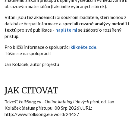
snadnému získání přístupu k úplným výsledkům vyhledávání a k
obrazovým materiálům (faksimile vybraných sbírek).
Vítáni jsou též akademičtí či soukromí badatelé, kteří mohou z
databáze čerpat informace a
specializované analýzy melodií i
textů
pro své publikace -
napište mi
se žádostí o rozšířený
přístup.
Pro bližší informace o spolupráci
klikněte zde
.
Těším se na spolupráci!
Jan Koláček, autor projektu
JAK CITOVAT
"idzeš",
FolkSong.eu - Online katalog lidových písní
, ed. Jan
Koláček (datum přístupu: 08 Srp 2026), URL:
http://www.folksong.eu/word/24427