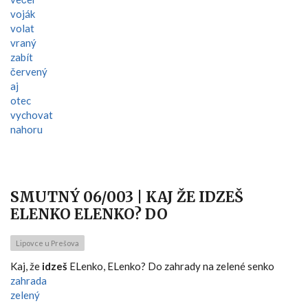
voják
volat
vraný
zabít
červený
aj
otec
vychovat
nahoru
SMUTNÝ 06/003 | KAJ ŽE IDZEŠ
ELENKO ELENKO? DO
Lipovce u Prešova
Kaj, že
idzeš
ELenko, ELenko? Do zahrady na zelené senko
zahrada
zelený