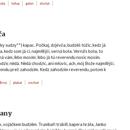
oda
šohaj
galán
dostat
ča
ky sudzy**) kapac. Počkaj, dzjévča, budzěš túžic, kedz já
 kedz som já ci, najmiľéjší, verná boła. Verná's boła, to
á vám, ľebo mosím; ľebo já tú reverendu nosic mosím.
zic nědá. Nědá chodzic, ani młúvic, ach, mój Bože najmiľéjší,
erendu preč zahodzím. Kedz zahodzím reverendu, potom k
ěrný
plakat
nechat
rany
, vojáčkem budzěm. Trumbaři trúbiľi, kapera hráła, Janko