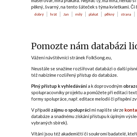
mašerovał, miłá płakała. Nepłač ty, má miłá, nehub si
pěkný, švarný, na tento šáteček s týma kvietkami. Či b
dobrý
hrát
Jan
milý
plakat
pěkný
strana
Pomozte nám databázi lid
Vážení návštěvníci stránek FolkSong.eu,
Neustále se snažíme rozšiřovat databázi o další pís
též nabízíme rozšířený přístup do databáze.
Plný přístup k vyhledávání
a k doprovodným
obraz
spolupracovníky projektu a pomůžete při editaci text
formy spolupráce, např. editace melodií či přispění 
V případě
zájmu o spolupráci
mi napište skrze
konta
databáze a snadnému získání přístupu k úplným výsl
vybraných sbírek).
Vítáni jsou též akademičtí či soukromí badatelé, kt