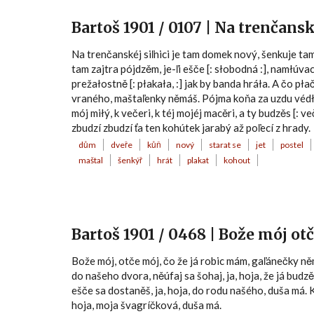
Bartoš 1901 / 0107 | Na trenčansk
Na trenčanskéj siľnici je tam domek nový, šenkuje tam
tam zajtra pójdzěm, je-ľi ešče [: słobodná :], namłúva
prežałostně [: płakała, :] jak by banda hráła. A čo pł
vraného, maštaľenky němáš. Pójma koňa za uzdu védła 
mój miłý, k večeri, k téj mojéj macěri, a ty budzěs [: v
zbudzí zbudzí ťa ten kohútek jarabý až poľecí z hrady.
dům
dveře
kůň
nový
starat se
jet
postel
maštal
šenkýř
hrát
plakat
kohout
Bartoš 1901 / 0468 | Bože mój ot
Bože mój, otče mój, čo že já robic mám, gaľánečky ně
do našeho dvora, něúfaj sa šohaj, ja, hoja, že já bu
ešče sa dostaněš, ja, hoja, do rodu našého, duša má. 
hoja, moja švagríčková, duša má.