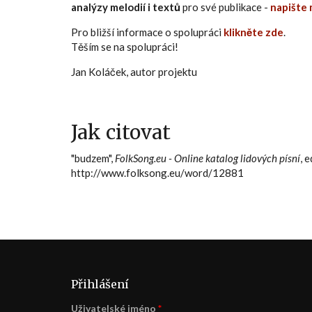
analýzy melodií i textů
pro své publikace -
napište 
Pro bližší informace o spolupráci
klikněte zde
.
Těším se na spolupráci!
Jan Koláček, autor projektu
Jak citovat
"budzem",
FolkSong.eu - Online katalog lidových písní
, 
http://www.folksong.eu/word/12881
Přihlášení
Uživatelské jméno
*