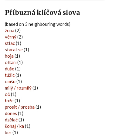
Příbuzná klíčová slova
(based on 3 neighbouring words)
žena
(2)
věrný
(2)
stłac
(1)
starat se
(1)
hoja
(1)
ołtári
(1)
duše
(1)
túžic
(1)
omšu
(1)
milý / rozmilý
(1)
oč
(1)
łože
(1)
prosit / prosba
(1)
dones
(1)
dzělać
(1)
šohaj / ka
(1)
ber
(1)