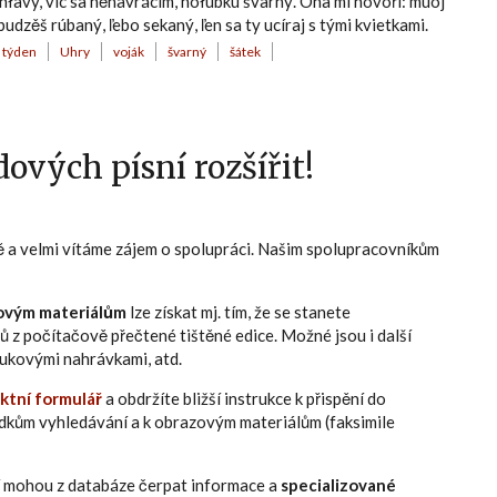
 hłavy, víc sa něnavrácím, hołúbku švarný. Ona mi hovoří: muoj
udzěš rúbaný, ľebo sekaný, ľen sa ty ucíraj s tými kvietkami.
týden
Uhry
voják
švarný
šátek
ových písní rozšířit!
ně a velmi vítáme zájem o spolupráci. Našim spolupracovníkům
ovým materiálům
lze získat mj. tím, že se stanete
ů z počítačově přečtené tištěné edice. Možné jsou i další
zvukovými nahrávkami, atd.
ktní formulář
a obdržíte bližší instrukce k přispění do
edkům vyhledávání a k obrazovým materiálům (faksimile
eří mohou z databáze čerpat informace a
specializované