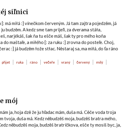
éj siľnici
 [: má miłá :] vínečkom červeným. Já tam zajtra pojedzěm, já
c ju budzěm. A kedz sme tam prijeľi, za dverama stáła,
ačeš, narjékáš, šak ňa tu ešče máš, šak ty pro mého koňa
do maštaľe, a miłého [: za ruku :] zrovna do posteľe. Choj,
ečerac :] já budzěm łože stłac. Něstaraj sa, ma miłá, do ťa ráno
přijet
ruka
ráno
večeře
vraný
červený
milý
če mój
mám ja, hoja dzě že ju hľadac mám, duša má. Cěče voda troja
dzěm tvoja, duša má. Kedz něbudzěš moja, budzěš bratra mého,
Kedz něbudzěš moja, budzěš bratríčkova, ešče ty mosíš byc, ja,