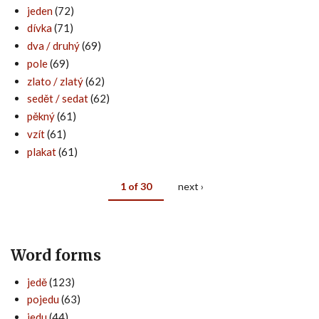
jeden
(72)
dívka
(71)
dva / druhý
(69)
pole
(69)
zlato / zlatý
(62)
sedět / sedat
(62)
pěkný
(61)
vzít
(61)
plakat
(61)
1 of 30
next ›
Word forms
jedě
(123)
pojedu
(63)
jedu
(44)