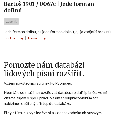
Bartoš 1901 / 0067c | Jede forman
doľinú
Lopeník
Jede forman doľinú, ej, jede forman doľinú, ej, ja zbójníci brezinú.
dolina
aj
forman
jet
Pomozte nám databázi
lidových písní rozšířit!
Vážení návštěvníci stránek FolkSong.eu,
Neustále se snažíme rozšiřovat databázi o další písně a velmi
vítáme zájem o spolupráci. Našim spolupracovníkům též
nabízíme rozšířený přístup do databáze.
Plný přístup k vyhledávání
a k doprovodným
obrazovým