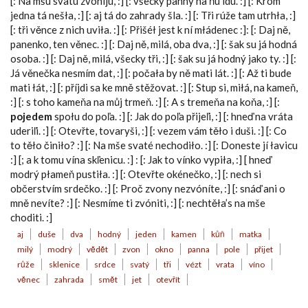
[: Na mšu svatú zvónijú, :] [: všecky panny na ňu idú. :] [: Krom
jedna tá nešła, :] [: aj tá do zahrady šla. :] [: Tři rúže tam utrhła, :]
[: tři věnce z nich uviła. :] [: Přišéł jest k ní młádenec :]: [: Daj ně,
panenko, ten věnec. :] [: Daj ně, milá, oba dva, :] [: šak su já hodná
osoba. :] [: Daj ně, milá, všecky tři, :] [: šak su já hodný jako ty. :] [:
Já věnečka nesmím dat, :] [: počała by ně mati lát. :] [: Až ti bude
mati łát, :] [: příjdi sa ke mně stěžovat. :] [: Stup si, miłá, na kameň,
:] [: s toho kameňa na můj trmeň. :] [: A s tremeňa na koňa, :] [:
pojedem
społu do poľa. :] [: Jak do poľa přijeľi, :] [: hneď na vráta
uderiľi. :] [: Otevřte, tovaryši, :] [: vezem vám těło i duši. :] [: Co
to těło činiło? :] [: Na mše svaté nechodiło. :] [: Doneste jí łavicu
:] [; a k tomu vína skľenicu. :] : [: Jak to vínko vypiła, :] [ hneď
modrý płameň pustiła. :] [: Otevřte okénečko, :] [: nech si
občerstvím srdečko. :] [: Proč zvony nezvóníte, :] [: snáď ani o
mně nevíte? :] [: Nesmíme ti zvóniti, :] [: nechtěła’s na mše
choditi. :]
aj
duše
dva
hodný
jeden
kamen
kůň
matka
milý
modrý
vědět
zvon
okno
panna
pole
přijet
růže
sklenice
srdce
svatý
tři
vézt
vrata
víno
věnec
zahrada
smět
jet
otevřít