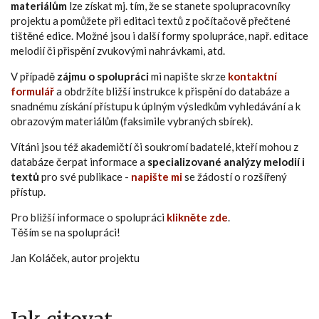
materiálům
lze získat mj. tím, že se stanete spolupracovníky
projektu a pomůžete při editaci textů z počítačově přečtené
tištěné edice. Možné jsou i další formy spolupráce, např. editace
melodií či přispění zvukovými nahrávkami, atd.
V případě
zájmu o spolupráci
mi napište skrze
kontaktní
formulář
a obdržíte bližší instrukce k přispění do databáze a
snadnému získání přístupu k úplným výsledkům vyhledávání a k
obrazovým materiálům (faksimile vybraných sbírek).
Vítáni jsou též akademičtí či soukromí badatelé, kteří mohou z
databáze čerpat informace a
specializované analýzy melodií i
textů
pro své publikace -
napište mi
se žádostí o rozšířený
přístup.
Pro bližší informace o spolupráci
klikněte zde
.
Těším se na spolupráci!
Jan Koláček, autor projektu