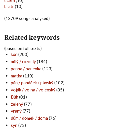
dcera
(10)
bratr
(10)
(13709 songs analysed)
Related keywords
(based on full texts)
kůň
(200)
milý / rozmilý
(184)
panna / panenka
(123)
matka
(110)
pán / panáček / pánský
(102)
voják / vojna / vojenský
(85)
Bůh
(81)
zelený
(77)
vraný
(77)
dům / domek / doma
(76)
syn
(73)