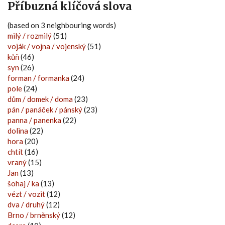
Příbuzná klíčová slova
(based on 3 neighbouring words)
milý / rozmilý
(51)
voják / vojna / vojenský
(51)
kůň
(46)
syn
(26)
forman / formanka
(24)
pole
(24)
dům / domek / doma
(23)
pán / panáček / pánský
(23)
panna / panenka
(22)
dolina
(22)
hora
(20)
chtít
(16)
vraný
(15)
Jan
(13)
šohaj / ka
(13)
vézt / vozit
(12)
dva / druhý
(12)
Brno / brněnský
(12)