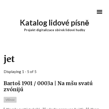
Přejít k hlavnímu obsahu
Katalog lidové písně
Projekt digitalizace sbírek lidové hudby
Hlavní menu
jet
Displaying 1 - 5 of 5
Bartoš 1901 / 0003a | Na mšu svatú
zvónijú
Vlčnov