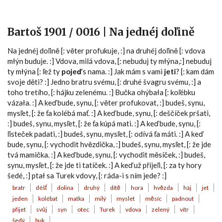
Bartoš 1901 / 0016 | Na jednéj doľině
Na jednéj doľině [: věter profukuje, :] na druhéj doľině [: vdova
młýn buduje. :] Vdova, milá vdova, [: nebuduj ty młýna,:] nebuduj
ty młýna [: ľež ty
pojeď
s nama. :] Jak mám s vami
jeti
? [: kam dám
svoje děti? :] Jedno bratru svému, [: druhé švagru svému, :] a
toho tretího, [: hájku zelenému. :] Bučka ohýbała [: koľébku
vázała. :] A keď bude, synu, [: věter profukovat, :] budeš, synu,
mysľet, [: že ťa kolébá mať. :] A keď bude, synu, [: deščíček pršati,
:] budeš, synu, mysľet, [: že ťa kúpá mati. :] A keď bude, synu, [:
ľísteček padati, :] budeš, synu, mysľet, [: odívá ťa máti. :] A keď
bude, synu, [: vychodit hvězdička, :] budeš, synu, mysľet, [: že jde
tvá mamička. :] A keď bude, synu, [: vychodit měsíček, :] budeš,
synu, mysľet, [: že jde ti tatíček. :] A keď už přijeľi, [: za ty hory
šedé, :] ptał sa Turek vdovy, [: ráda-i s ním jede? :]
bratr
déšť
dolina
druhý
dítě
hora
hvězda
háj
jet
jeden
kolébat
matka
milý
myslet
měsíc
padnout
přijet
svůj
syn
otec
Turek
vdova
zelený
vítr
šedý
buk