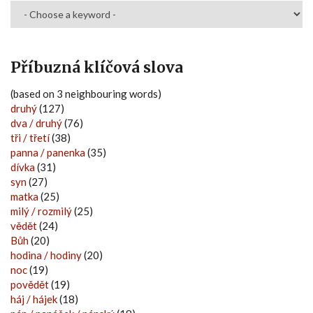
Příbuzná klíčová slova
(based on 3 neighbouring words)
druhý
(127)
dva / druhý
(76)
tři / třetí
(38)
panna / panenka
(35)
dívka
(31)
syn
(27)
matka
(25)
milý / rozmilý
(25)
vědět
(24)
Bůh
(20)
hodina / hodiny
(20)
noc
(19)
povědět
(19)
háj / hájek
(18)