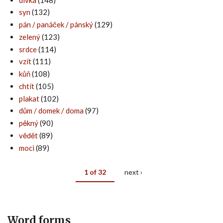
syn
(132)
pán / panáček / pánský
(129)
zelený
(123)
srdce
(114)
vzít
(111)
kůň
(108)
chtít
(105)
plakat
(102)
dům / domek / doma
(97)
pěkný
(90)
vědět
(89)
moci
(89)
1 of 32
next ›
Word forms