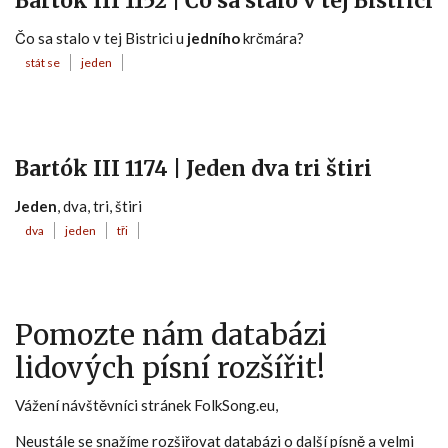
Bartók III 1152 | Čo sa stalo v tej Bistrici
Čo sa stalo v tej Bistrici u
jedního
krčmára?
stát se
jeden
Bartók III 1174 | Jeden dva tri štiri
Jeden
, dva, tri, štiri
dva
jeden
tři
Pomozte nám databázi
lidových písní rozšířit!
Vážení návštěvníci stránek FolkSong.eu,
Neustále se snažíme rozšiřovat databázi o další písně a velmi