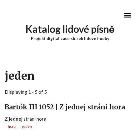
Přejít k hlavnímu obsahu
Katalog lidové písně
Projekt digitalizace sbírek lidové hudby
Hlavní menu
jeden
Displaying 1 - 5 of 5
Bartók III 1052 | Z jednej stráni hora
Z
jednej
stráni hora
hora
jeden