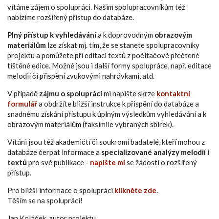
vítáme zájem o spolupráci. Našim spolupracovníkům též
nabízíme rozšířený přístup do databáze.
Plný přístup k vyhledávání
a k doprovodným
obrazovým
materiálům
lze získat mj. tím, že se stanete spolupracovníky
projektu a pomůžete při editaci textů z počítačově přečtené
tištěné edice. Možné jsou i další formy spolupráce, např. editace
melodií či přispění zvukovými nahrávkami, atd.
V případě
zájmu o spolupráci
mi napište skrze
kontaktní
formulář
a obdržíte bližší instrukce k přispění do databáze a
snadnému získání přístupu k úplným výsledkům vyhledávání a k
obrazovým materiálům (faksimile vybraných sbírek).
Vítáni jsou též akademičtí či soukromí badatelé, kteří mohou z
databáze čerpat informace a
specializované analýzy melodií i
textů
pro své publikace -
napište mi
se žádostí o rozšířený
přístup.
Pro bližší informace o spolupráci
klikněte zde
.
Těším se na spolupráci!
Jan Koláček, autor projektu