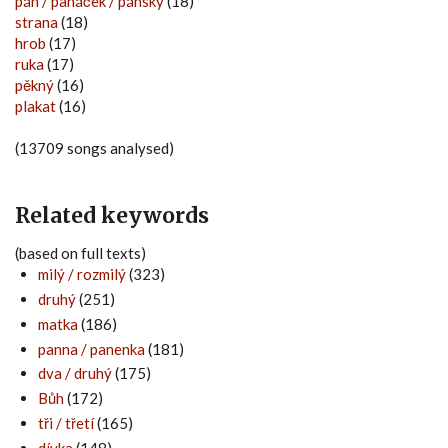
pán / panáček / pánský
(18)
strana
(18)
hrob
(17)
ruka
(17)
pěkný
(16)
plakat
(16)
(13709 songs analysed)
Related keywords
(based on full texts)
milý / rozmilý
(323)
druhý
(251)
matka
(186)
panna / panenka
(181)
dva / druhý
(175)
Bůh
(172)
tři / třetí
(165)
dívka
(148)