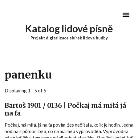
Přejít k hlavnímu obsahu
Katalog lidové písně
Projekt digitalizace sbírek lidové hudby
Hlavní menu
panenku
Displaying 1 - 5 of 5
Bartoš 1901 / 0136 | Počkaj má miłá já
na ťa
Počkaj, má miłá, já na ťa povím, žes nečítała, koľik je hodin. Jedna
hodina s půłnoci biła, co ňa má miłá vyprovodiła. Vyprovodiła
až do hájíčka, tam sme słyšeľi zpívat słavíčka. Słavíček zpívá, háj