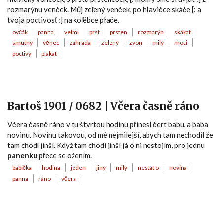
rozmarýnu venček. Můj zeľený venček, po hłavičce skáče [: a
tvoja poctivosť :] na koľébce płače.
ovčák
panna
velmi
prst
prsten
rozmarýn
skákat
smutný
věnec
zahrada
zelený
zvon
milý
moci
poctivý
plakat
Bartoš 1901 / 0682 | Včera časně ráno
Včera časně ráno v tu štvrtou hodinu přinesl čert babu, a baba
novinu. Novinu takovou, od mé nejmilejší, abych tam nechodil že
tam chodí jinší. Když tam chodí jinší já o ni nestojím, pro jednu
panenku
přece se ožením.
babička
hodina
jeden
jiný
milý
nestát o
novina
panna
ráno
včera