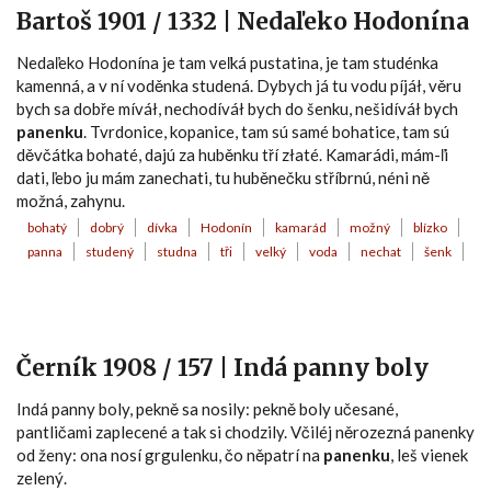
Bartoš 1901 / 1332 | Nedaľeko Hodonína
Nedaľeko Hodonína je tam veľká pustatina, je tam studénka
kamenná, a v ní voděnka studená. Dybych já tu vodu píjáł, věru
bych sa dobře míváł, nechodíváł bych do šenku, nešidíváł bych
panenku
. Tvrdonice, kopanice, tam sú samé bohatice, tam sú
děvčátka bohaté, dajú za huběnku tří złaté. Kamarádi, mám-ľi
dati, ľebo ju mám zanechati, tu huběnečku stříbrnú, néni ně
možná, zahynu.
bohatý
dobrý
dívka
Hodonín
kamarád
možný
blízko
panna
studený
studna
tři
velký
voda
nechat
šenk
Černík 1908 / 157 | Indá panny boly
Indá panny boly, pekně sa nosily: pekně boly učesané,
pantličami zaplecené a tak si chodzily. Včiléj něrozezná panenky
od ženy: ona nosí grgulenku, čo něpatrí na
panenku
, leš vienek
zelený.