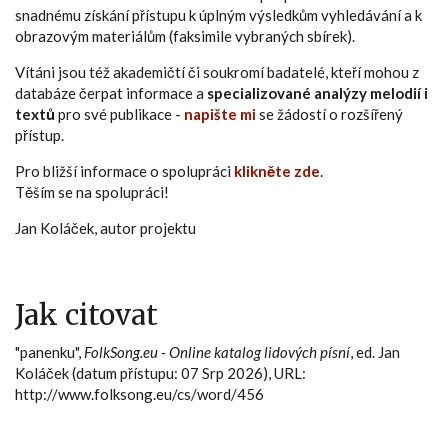
snadnému získání přístupu k úplným výsledkům vyhledávání a k
obrazovým materiálům (faksimile vybraných sbírek).
Vítáni jsou též akademičtí či soukromí badatelé, kteří mohou z
databáze čerpat informace a
specializované analýzy melodií i
textů
pro své publikace -
napište mi
se žádostí o rozšířený
přístup.
Pro bližší informace o spolupráci
klikněte zde
.
Těším se na spolupráci!
Jan Koláček, autor projektu
Jak citovat
"panenku",
FolkSong.eu - Online katalog lidových písní
, ed. Jan
Koláček (datum přístupu: 07 Srp 2026), URL:
http://www.folksong.eu/cs/word/456