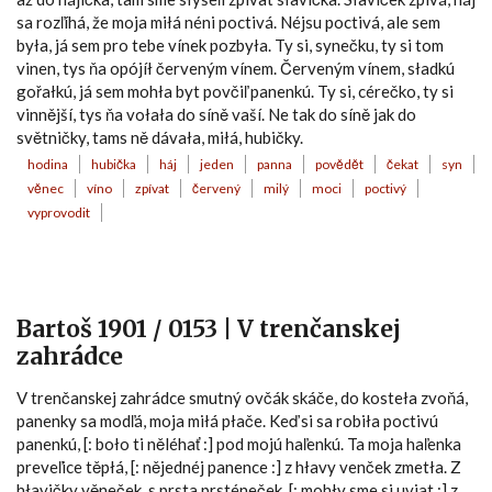
sa rozľíhá, že moja miłá néni poctivá. Néjsu poctivá, ale sem
była, já sem pro tebe vínek pozbyła. Ty si, synečku, ty si tom
vinen, tys ňa opójíł červeným vínem. Červeným vínem, sładkú
gořałkú, já sem mohła byt povčiľ panenkú. Ty si, cérečko, ty si
vinnější, tys ňa vołała do síně vaší. Ne tak do síně jak do
světničky, tams ně dávała, miłá, hubičky.
hodina
hubička
háj
jeden
panna
povědět
čekat
syn
věnec
víno
zpívat
červený
milý
moci
poctivý
vyprovodit
Bartoš 1901 / 0153 | V trenčanskej
zahrádce
V trenčanskej zahrádce smutný ovčák skáče, do kosteła zvoňá,
panenky sa modľá, moja miłá płače. Keď si sa robiła poctivú
panenkú, [: boło ti něléhať :] pod mojú haľenkú. Ta moja haľenka
preveľice těpłá, [: nějednéj panence :] z hłavy venček zmetła. Z
hłavičky věneček, s prsta prsténeček, [: mohły sme si uvjat :] z