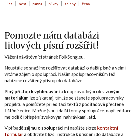
les
nést
panna
pěkný
zelený
žena
Pomozte nám databázi
lidových písní rozšířit!
Vážení návštěvníci stránek FolkSong.eu,
Neustále se snažíme rozšiřovat databázi o další písně a velmi
vítáme zájem o spolupráci. Našim spolupracovníkům též
nabízíme rozšířený přístup do databáze.
Plný přístup k vyhledávání
a k doprovodným
obrazovým
materiálům
lze získat mj. tím, že se stanete spolupracovníky
projektu a pomůžete při editaci textů z počítačově přečtené
tištěné edice. Možné jsou i další formy spolupráce, např. editace
melodií či přispění zvukovými nahrávkami, atd.
V případě
zájmu o spolupráci
mi napište skrze
kontaktní
formulář
a obdržíte bližší instrukce k přispění do databáze a