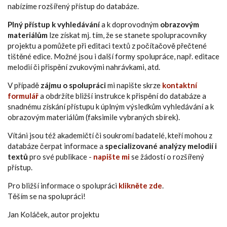
nabízíme rozšířený přístup do databáze.
Plný přístup k vyhledávání
a k doprovodným
obrazovým
materiálům
lze získat mj. tím, že se stanete spolupracovníky
projektu a pomůžete při editaci textů z počítačově přečtené
tištěné edice. Možné jsou i další formy spolupráce, např. editace
melodií či přispění zvukovými nahrávkami, atd.
V případě
zájmu o spolupráci
mi napište skrze
kontaktní
formulář
a obdržíte bližší instrukce k přispění do databáze a
snadnému získání přístupu k úplným výsledkům vyhledávání a k
obrazovým materiálům (faksimile vybraných sbírek).
Vítáni jsou též akademičtí či soukromí badatelé, kteří mohou z
databáze čerpat informace a
specializované analýzy melodií i
textů
pro své publikace -
napište mi
se žádostí o rozšířený
přístup.
Pro bližší informace o spolupráci
klikněte zde
.
Těším se na spolupráci!
Jan Koláček, autor projektu