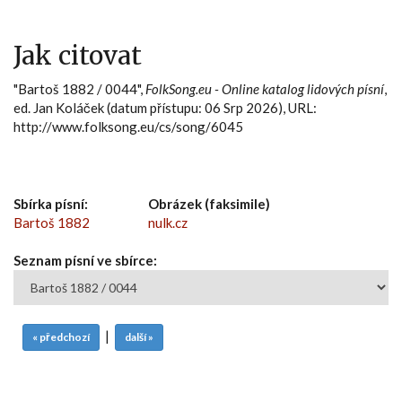
Jak citovat
"Bartoš 1882 / 0044",
FolkSong.eu - Online katalog lidových písní
,
ed. Jan Koláček (datum přístupu: 06 Srp 2026), URL:
http://www.folksong.eu/cs/song/6045
Sbírka písní:
Obrázek (faksimile)
Bartoš 1882
nulk.cz
Seznam písní ve sbírce:
|
« předchozí
další »