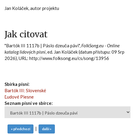
Jan Koláček, autor projektu
Jak citovat
"Bartók III 1117b | Páslo dzeuča pávi",
FolkSong.eu - Online
katalog lidových písní
, ed. Jan Koláček (datum přístupu: 09 Srp
2026), URL: http://www.folksong.eu/cs/song/13956
Sbírka písní:
Bartók III: Slovenské
Ľudové Piesne
Seznam písní ve sbírce:
|
« předchozí
další »