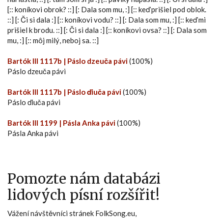
[:: koníkovi obrok? ::] [: Dala som mu, :] [:: keď prišiel pod oblok.
::] [: Či si dala :] [:: koníkovi vodu? ::] [: Dala som mu, :] [:: keď mi
prišiel k brodu. ::] [: Či si dala :] [:: koníkovi ovsa? ::] [: Dala som
mu, :] [:: môj milý, neboj sa. ::]
Bartók III 1117b | Páslo dzeuča pávi
(100%)
Páslo dzeuča pávi
Bartók III 1117b | Páslo ďiuča pávi
(100%)
Páslo ďiuča pávi
Bartók III 1199 | Pásla Anka pávi
(100%)
Pásla Anka pávi
Pomozte nám databázi
lidových písní rozšířit!
Vážení návštěvníci stránek FolkSong.eu,