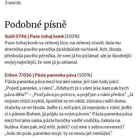
3 words
Podobné písně
Sušil 0746 | Pase šohaj koně
(100%)
Pase šohaj koně na zelenej lúce, na zelenej otavě; dala mu
dcerečka pavího perečka za klobúček na hlavě. Ach, škoda,
přeškoda pavího pérečka, že sem já ho polámal; ale je škodnější
mojej najmilejší, že sem já ju oklamal.
Erben 7/036 | Pásla panenka páva
(100%)
Pásla panenka páva mezi horami sama; jeli tam tudy páni:
„Pojeď, panenko, s námi.“ „Kdybych já s vámi jela, kam pak bych
páva děla?“ – „Pusť páva po potoce, a pojď jen s námi předce.“ „Já
nejsem chůzi zvyklá, špalíček se mi viklá; zůstanu radši doma,
stala by se mi škoda. Jeďte si, milí páni, já nepojedu s vámi: jeďte
si s pánem Bohem, já půjdu za svým pávem.“ Pásla panenka páva
mezi horama sama, pásla husičky vedlé vodičky, čekala na
hulána. Kam pak, můj milý, jedeš? což mne s sebou nevemeš?
„Jedu do pole, panenko moje: ty se mnou jet nemůžeš.“