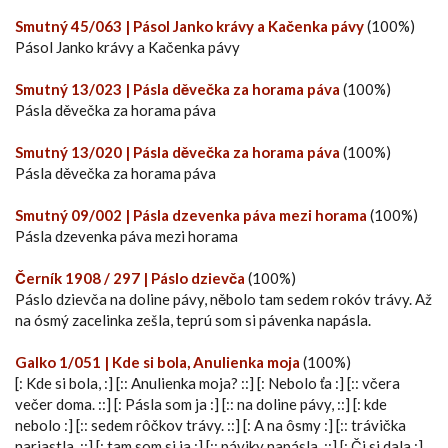
Smutný 45/063 | Pásol Janko krávy a Kačenka pávy
(100%)
Pásol Janko krávy a Kačenka pávy
Smutný 13/023 | Pásla děvečka za horama páva
(100%)
Pásla děvečka za horama páva
Smutný 13/020 | Pásla děvečka za horama páva
(100%)
Pásla děvečka za horama páva
Smutný 09/002 | Pásla dzevenka páva mezi horama
(100%)
Pásla dzevenka páva mezi horama
Černík 1908 / 297 | Páslo dzievča
(100%)
Páslo dzievča na doline pávy, něbolo tam sedem rokóv trávy. Až
na ósmý zacelinka zešla, teprú som si pávenka napásla.
Galko 1/051 | Kde si bola, Anulienka moja
(100%)
[: Kde si bola, :] [:: Anulienka moja? ::] [: Nebolo ťa :] [:: včera
večer doma. ::] [: Pásla som ja :] [:: na doline pávy, ::] [: kde
nebolo :] [:: sedem rôčkov trávy. ::] [: A na ôsmy :] [:: trávička
nariastla, ::] [: tam som si ja :] [:: páviky napásla. ::] [: Či si dala :]