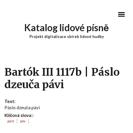
Přejít k hlavnímu obsahu
Katalog lidové písně
Projekt digitalizace sbírek lidové hudby
Hlavní menu
Bartók III 1117b | Páslo
dzeuča pávi
Text:
Páslo dzeuča pávi
Klíčová slova::
pást
páv