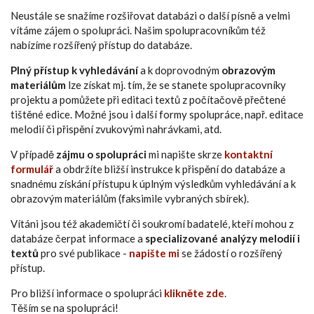
Neustále se snažíme rozšiřovat databázi o další písně a velmi
vítáme zájem o spolupráci. Našim spolupracovníkům též
nabízíme rozšířený přístup do databáze.
Plný přístup k vyhledávání
a k doprovodným
obrazovým
materiálům
lze získat mj. tím, že se stanete spolupracovníky
projektu a pomůžete při editaci textů z počítačově přečtené
tištěné edice. Možné jsou i další formy spolupráce, např. editace
melodií či přispění zvukovými nahrávkami, atd.
V případě
zájmu o spolupráci
mi napište skrze
kontaktní
formulář
a obdržíte bližší instrukce k přispění do databáze a
snadnému získání přístupu k úplným výsledkům vyhledávání a k
obrazovým materiálům (faksimile vybraných sbírek).
Vítáni jsou též akademičtí či soukromí badatelé, kteří mohou z
databáze čerpat informace a
specializované analýzy melodií i
textů
pro své publikace -
napište mi
se žádostí o rozšířený
přístup.
Pro bližší informace o spolupráci
klikněte zde
.
Těším se na spolupráci!